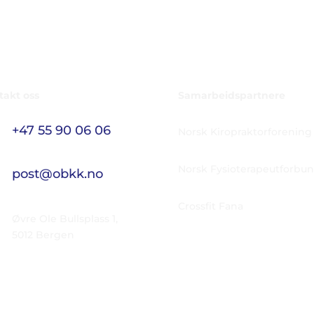
takt oss
Samarbeidspartnere
+47 55 90 06 06

Norsk Kiropraktorforening
Norsk Fysioterapeutforbu
post@obkk.no

Crossfit Fana

Øvre Ole Bullsplass 1,
5012 Bergen