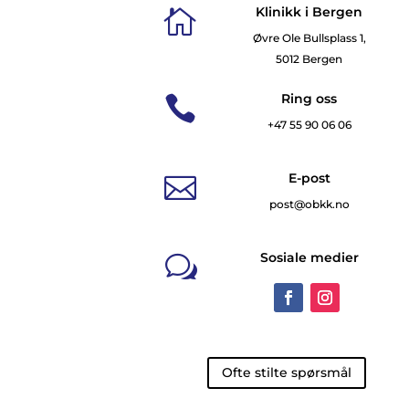
Klinikk i Bergen

Øvre Ole Bullsplass 1,
5012 Bergen
Ring oss

+47 55 90 06 06
E-post

post@obkk.no
Sosiale medier
w
Ofte stilte spørsmål