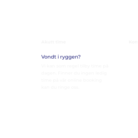
Akutt time
Kon
Vondt i ryggen?
Vi kan som regel tilby time på
dagen. Finner du ingen ledig
time på vår online booking
kan du ringe oss.
Online Booking